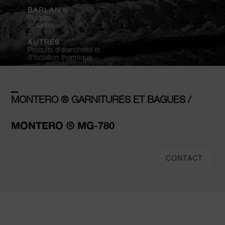
-
®
BARLAN
Plaques
isolantes
-
AUTRES
Produits d'étanchéité et
d'isolation thermique
–
MONTERO ® GARNITURES ET BAGUES /
MONTERO ® MG-780
CONTACT