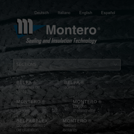
Deutsch
Italiano
English
Español
-
-
®
®
BELPA
BELPA
Matériaux de
Joints
joints
-
-
®
®
MONTERO
MONTERO
Tresses et
Bagues
bagues
d'étanchéité
-
-
®
BELPA®FLEX
MONTERO
Compensateurs
Textiles
de dilatation
isolants