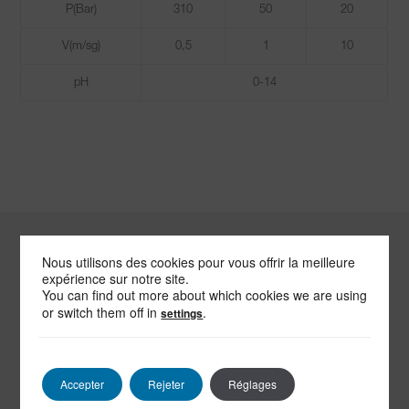
P(Bar)
310
50
20
V(m/sg)
0,5
1
10
pH
0-14
Nous utilisons des cookies pour vous offrir la meilleure
-
expérience sur notre site.
ENVOYEZ-NOUS
You can find out more about which cookies we are using
UN MESSAGE
or switch them off in
.
settings
Accepter
Rejeter
Réglages