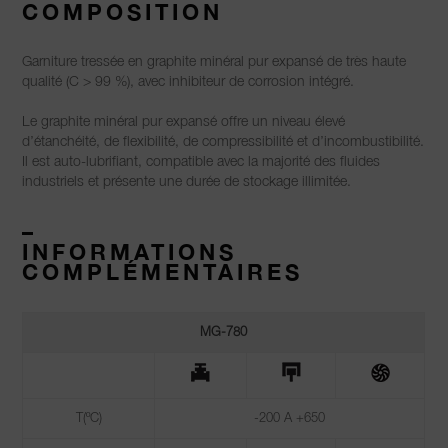
COMPOSITION
Garniture tressée en graphite minéral pur expansé de très haute
qualité (C > 99 %), avec inhibiteur de corrosion intégré.
Le graphite minéral pur expansé offre un niveau élevé
d’étanchéité, de flexibilité, de compressibilité et d’incombustibilité.
Il est auto-lubrifiant, compatible avec la majorité des fluides
industriels et présente une durée de stockage illimitée.
–
INFORMATIONS
COMPLÉMENTAIRES
MG-780
T(ºC)
-200 A +650