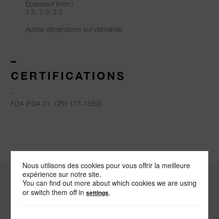
Épaisseur (mm.)
1.5, 2.0 ,3.0
Autres dimensions sur demande
–
CERTIFICATIONS
–
FDA (FDA 21, CFR 177-1550)
Nous utilisons des cookies pour vous offrir la meilleure
expérience sur notre site.
You can find out more about which cookies we are using
or switch them off in
.
settings
-
ENVOYEZ-NOUS
UN MESSAGE