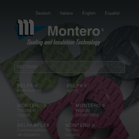
Deutsch
Italiano
English
Español
-
-
®
®
BELPA
BELPA
Matériaux de
Joints
joints
-
-
®
®
MONTERO
MONTERO
Tresses et
Bagues
bagues
d'étanchéité
-
-
®
BELPA®FLEX
MONTERO
Compensateurs
Textiles
de dilatation
isolants