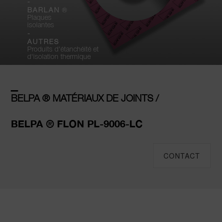
-
®
BARLAN
Plaques
isolantes
-
AUTRES
Produits d'étanchéité et
d'isolation thermique
–
BELPA ® MATÉRIAUX DE JOINTS /
BELPA ® FLON PL-9006-LC
CONTACT