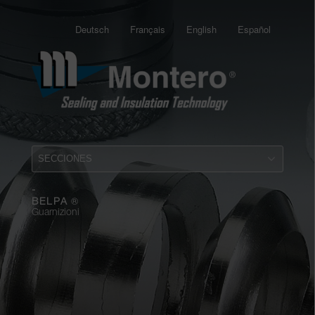
Deutsch
Français
English
Español
-
®
BELPA
Guarnizioni