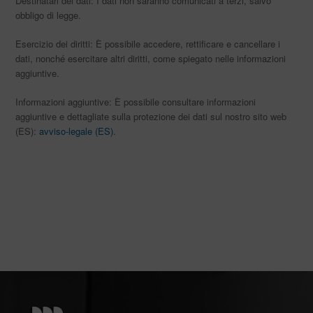
Destinatari dei dati: I dati non saranno comunicati a terzi, salvo
obbligo di legge.
Esercizio dei diritti: È possibile accedere, rettificare e cancellare i
dati, nonché esercitare altri diritti, come spiegato nelle informazioni
aggiuntive.
Informazioni aggiuntive: È possibile consultare informazioni
aggiuntive e dettagliate sulla protezione dei dati sul nostro sito web
(ES):
avviso-legale (ES)
.