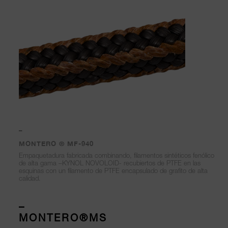
–
MONTERO ® MF-940
Empaquetadura fabricada combinando, filamentos sintéticos fenólico
de alta gama –KYNOL NOVOLOID- recubiertos de PTFE en las
esquinas con un filamento de PTFE encapsulado de grafito de alta
calidad.
–
MONTERO®MS