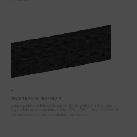
–
MONTERO ® MG-780 R
Empaquetadura fabricada partiendo de grafito mineral puro
expandido de la mas alta calidad (C% >99%) , con inhibidor de
corrosión y reforzado con alambre de inconel.