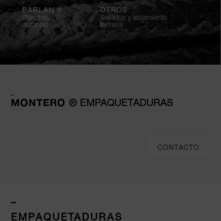
-
-
®
BARLAN
OTROS
Planchas
Sellados y aislamiento
aislantes
térmico
–
MONTERO ®
EMPAQUETADURAS
CONTACTO
–
EMPAQUETADURAS