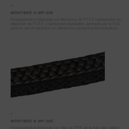
–
MONTERO ® MF-250
Empaquetadura fabricada con filamentos de P.T.F.E impregnados en
dispersión de P.T.F.E. y lubricantes especiales, aprobada por la FDA,
para su uso en servicios con alimentos y productos farmacéuticos.
–
MONTERO ® MF-260
Empaquetadura fabricada con hilos de PTFE de la más alta calidad