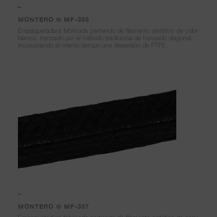
–
MONTERO ® MF-355
Empaquetadura fabricada partiendo de filamento sintético de color
blanco, trenzado por el método tradicional de trenzado diagonal,
incorporando al mismo tiempo una dispersión de PTFE.
–
MONTERO ® MF-357