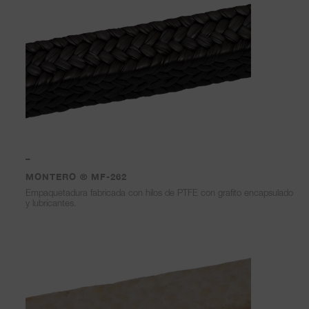
–
MONTERO ® MF-262
Empaquetadura fabricada con hilos de PTFE con grafito encapsulado
y lubricantes.