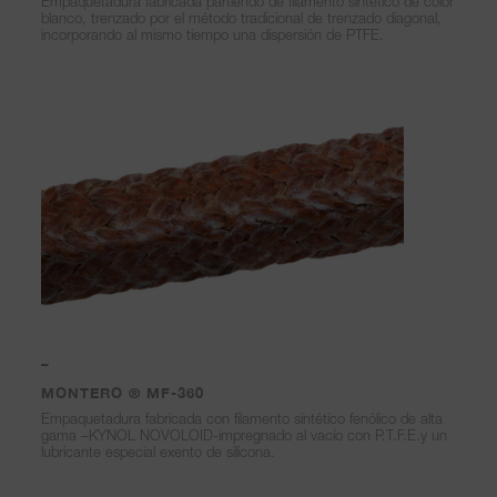
Empaquetadura fabricada partiendo de filamento sintético de color
blanco, trenzado por el método tradicional de trenzado diagonal,
incorporando al mismo tiempo una dispersión de PTFE.
–
MONTERO ® MF-360
Empaquetadura fabricada con filamento sintético fenólico de alta
gama –KYNOL NOVOLOID-impregnado al vacío con P.T.F.E.y un
lubricante especial exento de silicona.