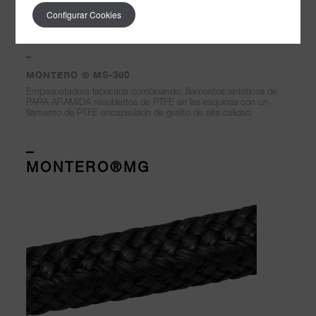
Configurar Cookies
–
MONTERO ® MS-360
Empaquetadura fabricada combinando, filamentos sintéticos de
PARA ARAMIDA recubiertos de PTFE en las esquinas con un
filamento de PTFE encapsulado de grafito de alta calidad.
–
MONTERO®MG