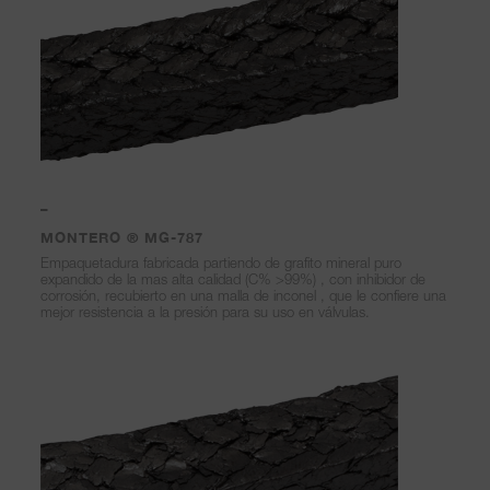
–
MONTERO ® MG-787
Empaquetadura fabricada partiendo de grafito mineral puro
expandido de la mas alta calidad (C% >99%) , con inhibidor de
corrosión, recubierto en una malla de inconel , que le confiere una
mejor resistencia a la presión para su uso en válvulas.