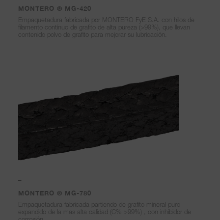
MONTERO ® MG-420
Empaquetadura fabricada por MONTERO FyE S.A. con hilos de
filamento contínuo de grafito de alta pureza (>99%), que llevan
contenido polvo de grafito para mejorar su lubricación.
–
MONTERO ® MG-780
Empaquetadura fabricada partiendo de grafito mineral puro
expandido de la mas alta calidad (C% >99%) , con inhibidor de
corrosión.