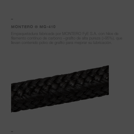
–
MONTERO ® MG-410
Empaquetadura fabricada por MONTERO FyE S.A. con hilos de
filamento contínuo de carbono –grafito de alta pureza (>95%), que
llevan contenido polvo de grafito para mejorar su lubricación.
–