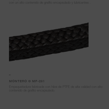
con un alto contenido de grafito encapsulado y lubricantes .
–
MONTERO ® MF-261
Empaquetadura fabricada con hilos de PTFE de alta calidad con alto
contenido de grafito encapsulado.