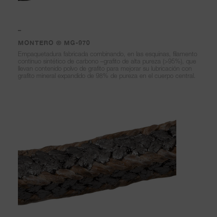
–
MONTERO ® MG-970
Empaquetadura fabricada combinando, en las esquinas, filamento
contínuo sintético de carbono –grafito de alta pureza (>95%), que
llevan contenido polvo de grafito para mejorar su lubricación con
grafito mineral expandido de 98% de pureza en el cuerpo central.