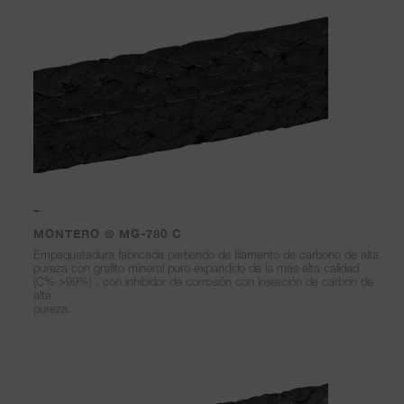
–
MONTERO ® MG-780 C
Empaquetadura fabricada partiendo de filamento de carbono de alta
pureza con grafito mineral puro expandido de la mas alta calidad
(C% >99%) , con inhibidor de corrosión con inserción de carbon de
alta
pureza.