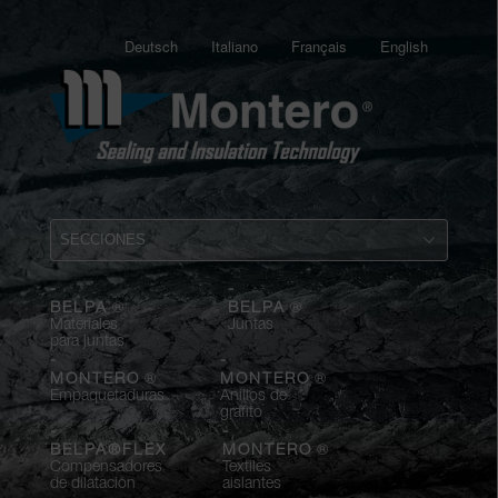
Deutsch
Italiano
Français
English
-
-
®
®
BELPA
BELPA
Materiales
Juntas
para juntas
-
-
®
®
MONTERO
MONTERO
Empaquetaduras
Anillos de
grafito
-
-
®
BELPA®FLEX
MONTERO
Compensadores
Textiles
de dilatación
aislantes