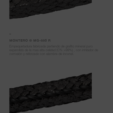
–
MONTERO ® MG-880 R
Empaquetadura fabricada partiendo de grafito mineral puro
expandido de la mas alta calidad (C% >99%) , con inhibidor de
corrosión y reforzado con alambre de inconel.