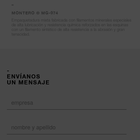
–
MONTERO ® MG-974
Empaquetadura mixta fabricada con filamentos minerales especiales
de alta lubricación y resistencia química reforzados en las esquinas
con un filamento sintético de alta resistencia a la abrasión y gran
tenacidad.
-
ENVÍANOS
UN MENSAJE