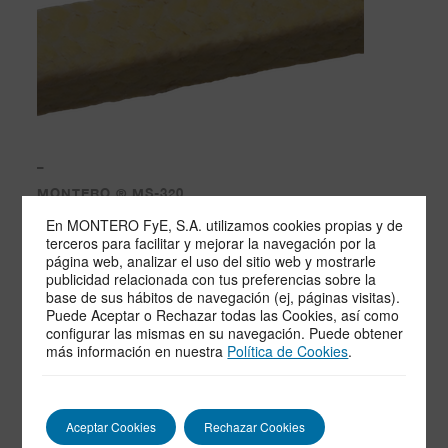
–
MONTERO ® MS-320
Empaquetadura fabricada a partir de filamentos discontinuos de
En MONTERO FyE, S.A. utilizamos cookies propias y de
ARAMIDA impregnados con PTFE y lubricados.
terceros para facilitar y mejorar la navegación por la
página web, analizar el uso del sitio web y mostrarle
publicidad relacionada con tus preferencias sobre la
base de sus hábitos de navegación (ej, páginas visitas).
Puede Aceptar o Rechazar todas las Cookies, así como
configurar las mismas en su navegación. Puede obtener
más información en nuestra
Política de Cookies
.
Aceptar Cookies
Rechazar Cookies