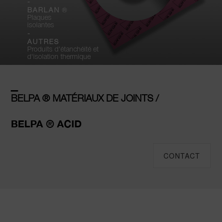
-
®
BARLAN
Plaques
isolantes
-
AUTRES
Produits d'étanchéité et
d'isolation thermique
–
BELPA ® MATÉRIAUX DE JOINTS /
BELPA ® ACID
CONTACT