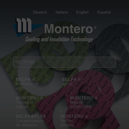
Deutsch
Italiano
English
Español
-
-
®
®
BELPA
BELPA
Matériaux de
Joints
joints
-
-
®
®
MONTERO
MONTERO
Tresses et
Bagues
bagues
d'étanchéité
-
-
®
BELPA®FLEX
MONTERO
Compensateurs
Textiles
de dilatation
isolants