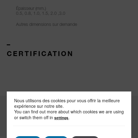
Épaisseur (mm.)
0.5, 0.8, 1.0, 1.5, 2.0 ,3.0
Autres dimensions sur demande
–
CERTIFICATION
Nous utilisons des cookies pour vous offrir la meilleure
expérience sur notre site.
You can find out more about which cookies we are using
-
or switch them off in
.
settings
ENVOYEZ-NOUS
UN MESSAGE