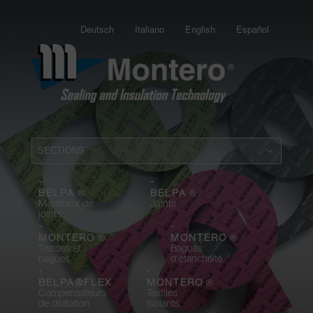
Deutsch
Italiano
English
Español
-
-
®
®
BELPA
BELPA
Matériaux de
Joints
joints
-
-
®
®
MONTERO
MONTERO
Tresses et
Bagues
bagues
d'étanchéité
-
-
®
BELPA®FLEX
MONTERO
Compensateurs
Textiles
de dilatation
isolants