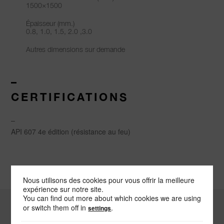
1500×1500
Épaisseur (mm.)
0.8, 1.0, 1.5, 2.0 ,3.0
Autres dimensions sur demande
–
CERTIFICATIONS
–
API 607 4e édition (résistance au feu)
Nous utilisons des cookies pour vous offrir la meilleure
expérience sur notre site.
You can find out more about which cookies we are using
or switch them off in
.
settings
-