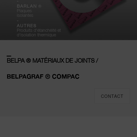
-
®
BARLAN
Plaques
isolantes
-
AUTRES
Produits d'étanchéité et
d'isolation thermique
–
BELPA ® MATÉRIAUX DE JOINTS /
BELPAGRAF ® COMPAC
CONTACT