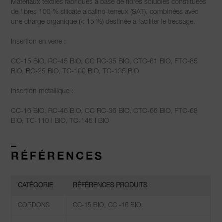
Matériaux textiles fabriqués à base de fibres solubles constituées
de fibres 100 % silicate alcalino-terreux (SAT), combinées avec
une charge organique (< 15 %) destinée à faciliter le tressage.
Insertion en verre :
C
C-15
BIO, RC-45 BIO, CC RC-35 BIO, CTC-61 BIO, FTC-85
BIO, BC-25 BIO, TC-100 BIO, TC-135 BIO
Insertion métallique :
C
C-16
BIO, RC-46 BIO, CC RC-36 BIO, CTC-66 BIO, FTC-68
BIO, TC-110 I BIO, TC-145 I BIO
–
RÉFÉRENCES
CATÉGORIE
RÉFÉRENCES PRODUITS
CORDONS
CC-15 BIO, CC -16 BIO.