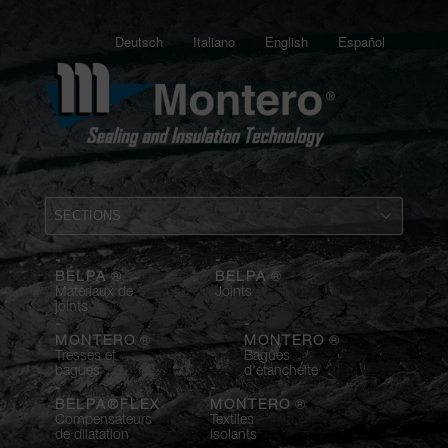
Deutsch
Italiano
English
Español
-
-
®
®
BELPA
BELPA
Matériaux de
Joints
joints
-
-
®
®
MONTERO
MONTERO
Tresses et
Bagues
bagues
d'étanchéité
-
-
®
BELPA®FLEX
MONTERO
Compensateurs
Textiles
de dilatation
isolants