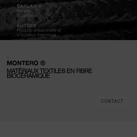
-
®
BARLAN
Plaques
isolantes
-
AUTRES
Produits d'étanchéité et
d'isolation thermique
–
MONTERO ®
MATÉRIAUX TEXTILES EN FIBRE
BIOCÉRAMIQUE
CONTACT