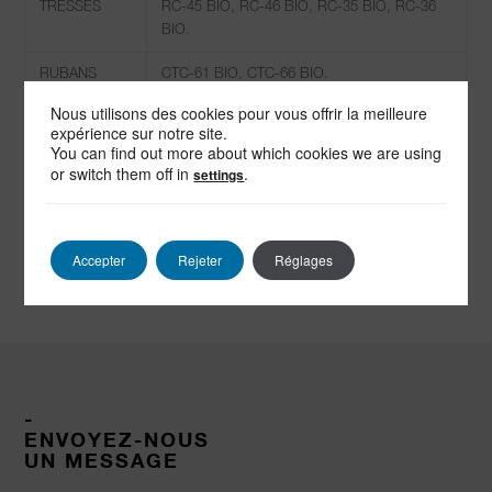
TRESSES
RC-45 BIO, RC-46 BIO, RC-35 BIO, RC-36
BIO.
RUBANS
CTC-61 BIO, CTC-66 BIO.
Nous utilisons des cookies pour vous offrir la meilleure
GAINES
FTC-85 BIO, FTC-68 BIO.
expérience sur notre site.
You can find out more about which cookies we are using
BOURRELETS
BC-25 BIO.
or switch them off in
.
settings
TISSUS
TC-100 BIO, TC-110I BIO, TC-135 BIO, TC-
145I BIO.
Accepter
Rejeter
Réglages
-
ENVOYEZ-NOUS
UN MESSAGE