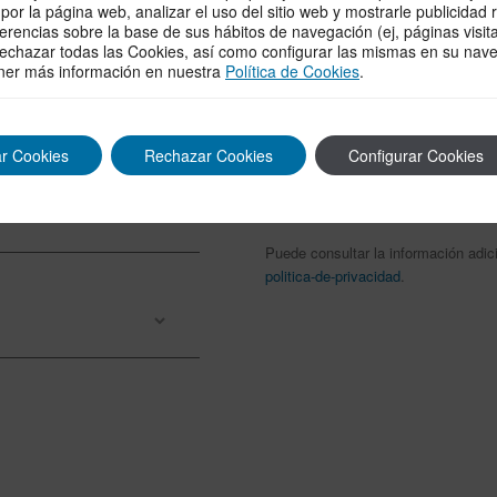
Responsable: MONTERO FyE, S.A
or la página web, analizar el uso del sitio web y mostrarle publicidad 
ferencias sobre la base de sus hábitos de navegación (ej, páginas visit
Finalidad: contestar solicitudes de 
echazar todas las Cookies, así como configurar las mismas en su nav
ner más información en nuestra
Política de Cookies
.
Legitimación: consentimiento del in
Destinatarios: no se cederán datos a
r Cookies
Rechazar Cookies
Configurar Cookies
Derechos: acceder, rectificar y sup
información adicional.
Puede consultar la información adic
politica-de-privacidad
.