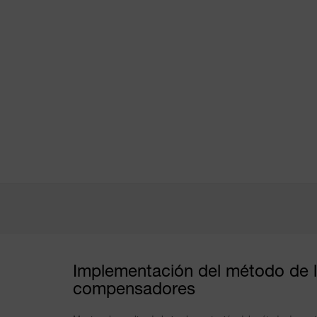
APLICACIONES
-
-
-
®
®
MONTERO
MONTERO
BELPA®FLEX
Empaquetaduras
Anillos de
Compensadores
grafito
de dilatación
Implementación del método de la
compensadores