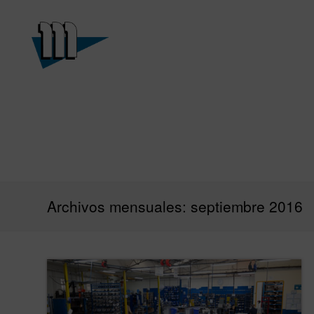
-
-
®
®
BELPA
BELPA
Materiales
Juntas
para juntas
-
OTROS
Sellados y aislamiento
térmico
Archivos mensuales: septiembre 2016