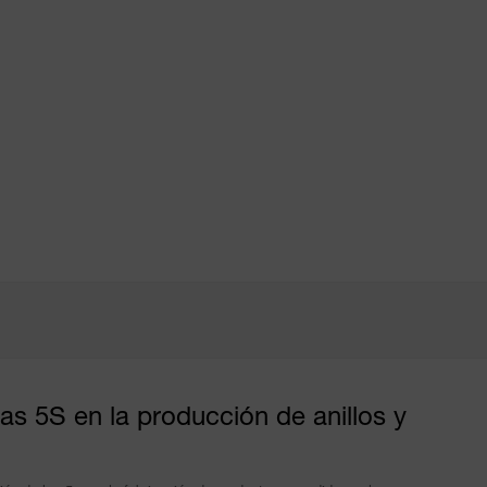
Deutsch
Italiano
Français
English
PROVEEDORES
NOTICIAS
CONTACTO
EMPRESA
-
-
®
®
MONTERO
BARLAN
Textiles
Planchas
aislantes
aislantes
s 5S en la producción de anillos y