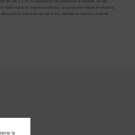
ón de las 5 s en la fabricación de productos a medida, en las
a clave hacia la mejora continua y un paso mas hacia el sistema
años con la intención de dar a los clientes el máximo nivel de
jorar la