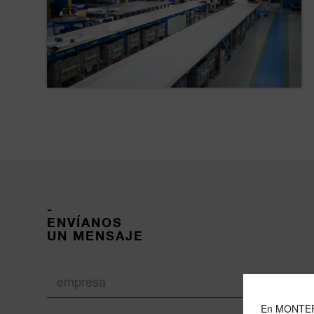
-
ENVÍANOS
UN MENSAJE
En MONTERO 