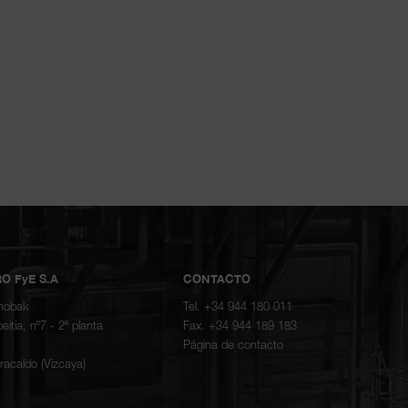
O FyE S.A
CONTACTO
nnobak
Tel. +34 944 180 011
itia, nº7 - 2ª planta
Fax. +34 944 189 183
Página de contacto
acaldo (Vizcaya)