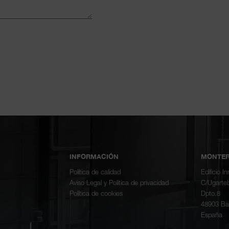
INFORMACIÓN
MONTER
Política de calidad
Edificio I
Aviso Legal y Política de privacidad
C/Ugartebe
Política de cookies
Dpto.8
48903 Bar
España