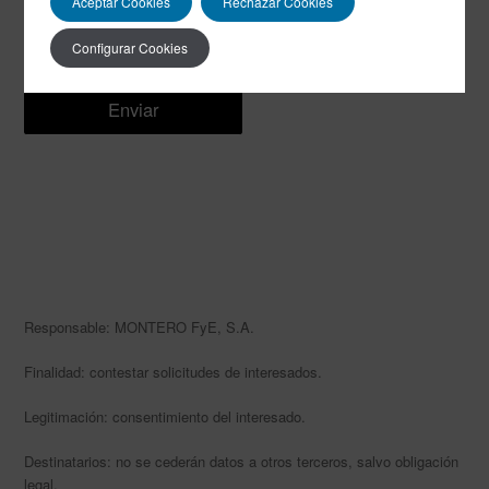
Aceptar Cookies
Rechazar Cookies
Configurar Cookies
Acepto la
política de privacidad
Responsable: MONTERO FyE, S.A.
Finalidad: contestar solicitudes de interesados.
Legitimación: consentimiento del interesado.
Destinatarios: no se cederán datos a otros terceros, salvo obligación
legal.