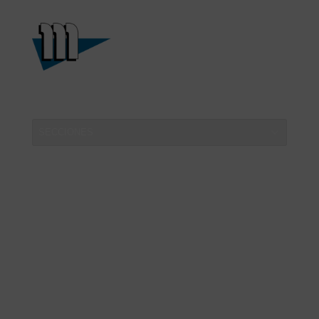
Deutsch
Italiano
Français
English
-
-
®
®
BELPA
BELPA
Materiales
Juntas
para juntas
-
-
®
®
MONTERO
MONTERO
Empaquetaduras
Anillos de
grafito
-
-
®
BELPA®FLEX
MONTERO
Compensadores
Textiles
de dilatación
aislantes
-
-
®
BARLAN
OTROS